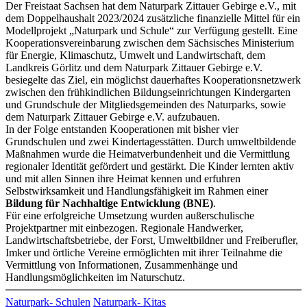
Der Freistaat Sachsen hat dem Naturpark Zittauer Gebirge e.V., mit
dem Doppelhaushalt 2023/­­2024 zusätzliche finanzielle Mittel für ein
Modellprojekt „Naturpark und Schule“ zur Verfügung gestellt. Eine
Kooperationsvereinbarung zwischen dem Sächsisches Ministerium
für Energie, Klimaschutz, Umwelt und Landwirtschaft, dem
Landkreis Görlitz und dem Naturpark Zittauer Gebirge e.V.
besiegelte das Ziel, ein möglichst dauerhaftes Kooperationsnetzwerk
zwischen den frühkindlichen Bildungseinrichtungen Kindergarten
und Grundschule der Mitgliedsgemeinden des Naturparks, sowie
dem Naturpark Zittauer Gebirge e.V. aufzubauen.
In der Folge entstanden Kooperationen mit bisher vier
Grundschulen und zwei Kindertagesstätten. Durch umweltbildende
Maßnahmen wurde die Heimatverbundenheit und die Vermittlung
regionaler Identität gefördert und gestärkt. Die Kinder lernten aktiv
und mit allen Sinnen ihre Heimat kennen und erfuhren
Selbstwirksamkeit und Handlungsfähigkeit im Rahmen einer
Bildung für Nachhaltige Entwicklung (BNE)
.
Für eine erfolgreiche Umsetzung wurden außerschulische
Projektpartner mit einbezogen. Regionale Handwerker,
Landwirtschaftsbetriebe, der Forst, Umweltbildner und Freiberufler,
Imker und örtliche Vereine ermöglichten mit ihrer Teilnahme die
Vermittlung von Informationen, Zusammenhänge und
Handlungsmöglichkeiten im Naturschutz.
Naturpark- Schulen
Naturpark- Kitas