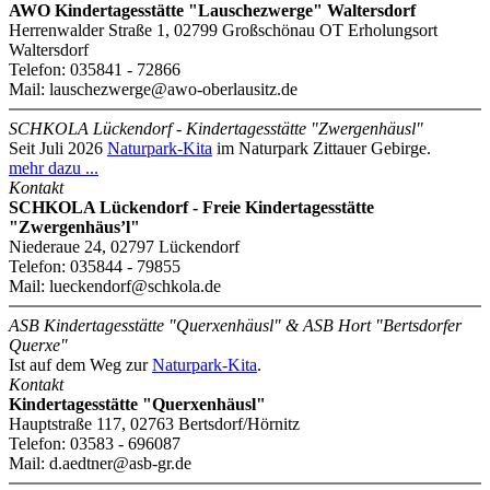
AWO Kindertagesstätte "Lauschezwerge" Waltersdorf
Herrenwalder Straße 1, 02799 Großschönau OT Erholungsort
Waltersdorf
Telefon: 035841 - 72866
Mail: lauschezwerge@awo-oberlausitz.de
SCHKOLA Lückendorf - Kindertagesstätte "Zwergenhäusl"
Seit Juli 2026
Naturpark-Kita
im Naturpark Zittauer Gebirge.
mehr dazu ...
Kontakt
SCHKOLA Lückendorf - Freie Kindertagesstätte
"Zwergenhäus’l"
Niederaue 24, 02797 Lückendorf
Telefon: 035844 - 79855
Mail: lueckendorf@schkola.de
ASB Kindertagesstätte "Querxenhäusl" & ASB Hort "Bertsdorfer
Querxe"
Ist auf dem Weg zur
Naturpark-Kita
.
Kontakt
Kindertagesstätte "Querxenhäusl"
Hauptstraße 117, 02763 Bertsdorf/­Hörnitz
Telefon: 03583 - 696087
Mail: d.aedtner@asb-gr.de